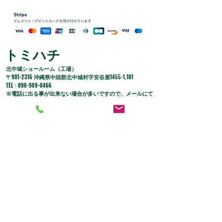
トミハチ
​北中城ショールーム（工場）
​〒901-2316 沖縄県中頭郡北中城村字安谷屋1455-1,101
​TEL :
098-989-0466
※電話に出る事が出来ない場合が多いですので、メールにて
ご連絡頂けますと助かります。
Mail :
t8@t8okinawa.pya.jp
​営業時間 : 11:00 〜 18:00
※日曜定休日（不定休有り）
●カード決済 ●銀行振込 ●PayPal ●銀行振込
​●楽天ペイ
※代引きはご利用できません。​●Alipay
●スマホ決済（PayPay ・LINE Pay・メルPayは不可）
●コンビニ払いも可能です
​ （手数料190円がかかります）
​ など、いろいろな支払い方法に対応。
LINEだと、問い合わせや予約が簡単！