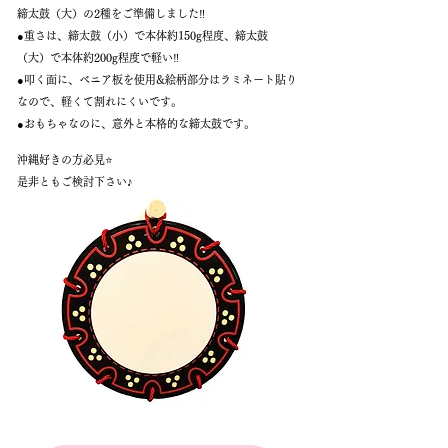
締太鼓（大）の2種をご準備しました‼️
●重さは、締太鼓（小）で本体約150g程度、締太鼓
（大）で本体約200g程度で軽い‼️
●叩く面に、ベニア板を使用&絵柄部分はラミネート貼り
なので、軽くて割れにくいです。
●おもちゃなのに、意外と本格的な締太鼓です。
沖縄好きの方必見⭐️
是非ともご検討下さい♪