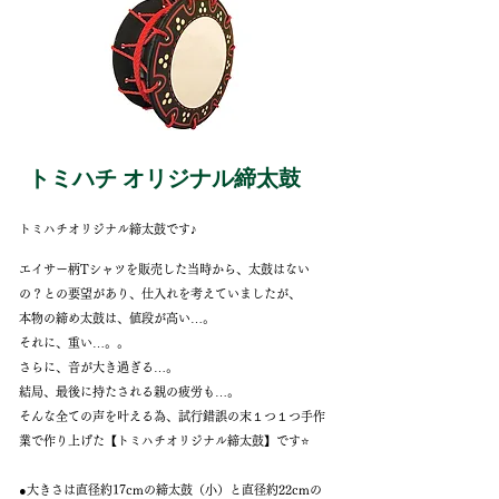
トミハチ オリジナル締太鼓
トミハチオリジナル締太鼓です♪
エイサー柄Tシャツを販売した当時から、太鼓はない
の？との要望があり、仕入れを考えていましたが、
本物の締め太鼓は、値段が高い…。
それに、重い…。。
さらに、音が大き過ぎる…。
結局、最後に持たされる親の疲労も…。
そんな全ての声を叶える為、試行錯誤の末１つ１つ手作
業で作り上げた【トミハチオリジナル締太鼓】です⭐️
●大きさは直径約17cmの締太鼓（小）と
直径約22cmの