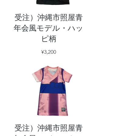
受注）沖縄市照屋青
年会風モデル・ハッ
ピ柄
価
¥3,200
格
受注）沖縄市照屋青