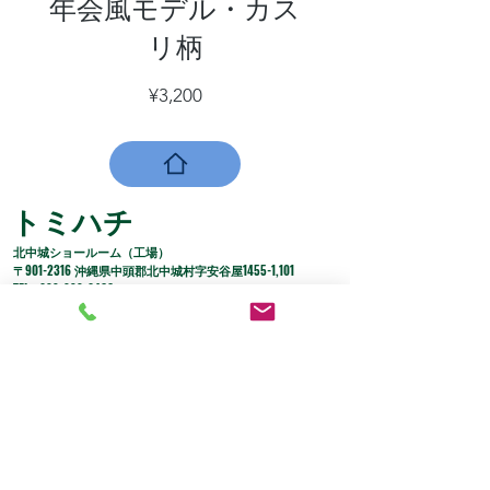
年会風モデル・カス
リ柄
価
¥3,200
格
トミハチ
​北中城ショールーム（工場）
​〒901-2316 沖縄県中頭郡北中城村字安谷屋1455-1,101
​TEL :
098-989-0466
※電話に出る事が出来ない場合が多いですので、メールにて
ご連絡頂けますと助かります。
Mail :
t8@t8okinawa.pya.jp
​営業時間 : 11:00 〜 18:00
※日曜定休日（不定休有り）
●カード決済 ●銀行振込 ●PayPal ●銀行振込
​●楽天ペイ
※代引きはご利用できません。​●Alipay