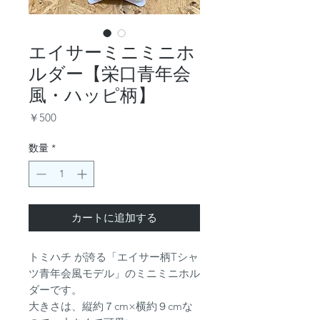
エイサーミニミニホ
ルダー【栄口青年会
風・ハッピ柄】
価
￥500
格
数量
*
カートに追加する
トミハチ が誇る「エイサー柄Tシャ
ツ青年会風モデル」のミニミニホル
ダーです。
大きさは、縦約７cm×横約９cmな