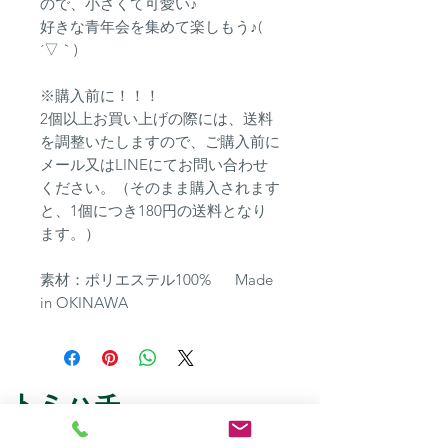
ので、小さくて可愛い♪
好きな青年会を集めて楽しもう♪(
´▽｀)
※購入前に！！！
2個以上お買い上げの際には、送料
を調整いたしますので、ご購入前に
メール又はLINEにてお問い合わせ
ください。（そのまま購入されます
と、1個につき180円の送料となり
ます。）
素材：ポリエステル100% Made
in OKINAWA
トミハチ
​北中城ショールーム（工場）
​〒901-2316 沖縄県中頭郡北中城村字安谷屋1455-1,101