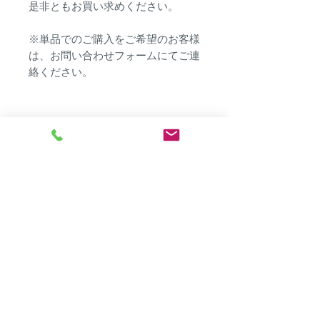
是非ともお買い求めください。
※単品でのご購入をご希望のお客様
は、お問い合わせフォームにてご連
絡ください。
トミハチ
​北中城ショールーム（工場）
​〒901-2316 沖縄県中頭郡北中城村字安谷屋1455-1,101
​TEL :
098-989-0466
※電話に出る事が出来ない場合が多いですので、メールにて
ご連絡頂けますと助かります。
Mail :
t8@t8okinawa.pya.jp
​営業時間 : 11:00 〜 18:00
※日曜定休日（不定休有り）