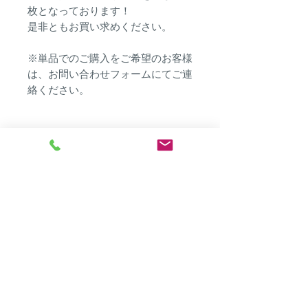
枚となっております！
是非ともお買い求めください。
※単品でのご購入をご希望のお客様
は、お問い合わせフォームにてご連
絡ください。
トミハチ
​北中城ショールーム（工場）
​〒901-2316 沖縄県中頭郡北中城村字安谷屋1455-1,101
​TEL :
098-989-0466
※電話に出る事が出来ない場合が多いですので、メールにて
ご連絡頂けますと助かります。
Mail :
t8@t8okinawa.pya.jp
​営業時間 : 11:00 〜 18:00
※日曜定休日（不定休有り）