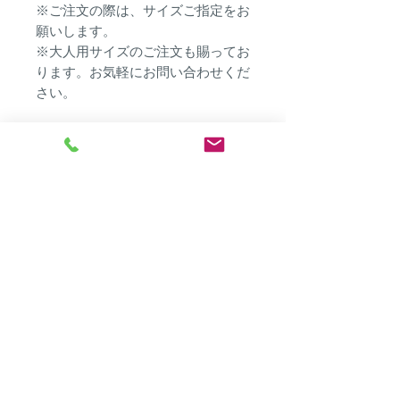
※ご注文の際は、サイズご指定をお
願いします。
※大人用サイズのご注文も賜ってお
ります。お気軽にお問い合わせくだ
さい。
こちらの商品は、全てご注文を受け
てから制作に取り掛かる受注生産商
品となっておりますので、ご注文か
ら発送まで２週間程度お時間を頂く
場合がございます。ご注文はお早め
にお願い致します。
何卒、ご了承ください。
トミハチ
​北中城ショールーム（工場）
​〒901-2316 沖縄県中頭郡北中城村字安谷屋1455-1,101