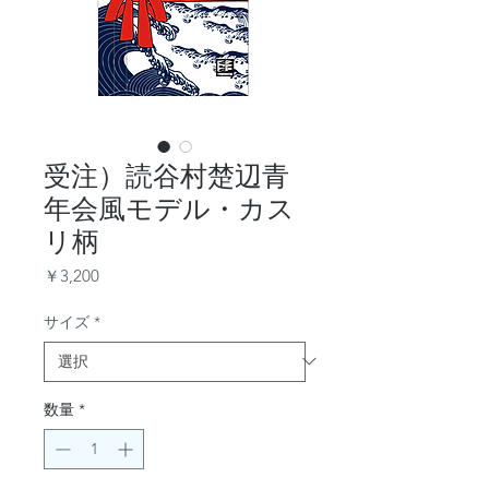
受注）読谷村楚辺青
年会風モデル・カス
リ柄
価
￥3,200
格
サイズ
*
数量
*