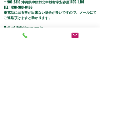
​〒901-2316 沖縄県中頭郡北中城村字安谷屋1455-1,101
​TEL :
098-989-0466
※電話に出る事が出来ない場合が多いですので、メールにて
ご連絡頂けますと助かります。
Mail :
t8@t8okinawa.pya.jp
​営業時間 : 11:00 〜 18:00
※日曜定休日（不定休有り）
●カード決済 ●銀行振込 ●PayPal ●銀行振込
​●楽天ペイ
※代引きはご利用できません。​●Alipay
●スマホ決済（PayPay ・LINE Pay・メルPayは不可）
●コンビニ払いも可能です
​ （手数料190円がかかります）
​ など、いろいろな支払い方法に対応。
LINEだと、問い合わせや予約が簡単！
LINE登録はこちら→
長押しするとリンクサイトに移動します。