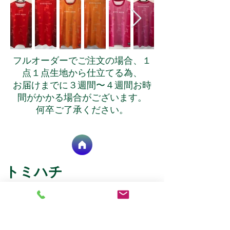
フルオーダーでご注文の場合、１
点１点生地から仕立てる為、
お届けまでに３週間〜４週間お時
間がかかる場合がございます。
​何卒ご了承ください。
トミハチ
​北中城ショールーム（工場）
​〒901-2316 沖縄県中頭郡北中城村字安谷屋1455-1,101
​TEL :
098-989-0466
※電話に出る事が出来ない場合が多いですので、メールにて
ご連絡頂けますと助かります。